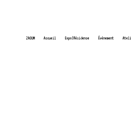
ZAOUM
Accueil
Expo|Résidence
Événement
Atel