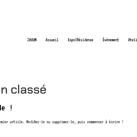
ZAOUM
Accueil
Expo|Résidence
Événement
Atel
n classé
de !
mier article. Modifiez-le ou supprimez-le, puis commencez à écrire !